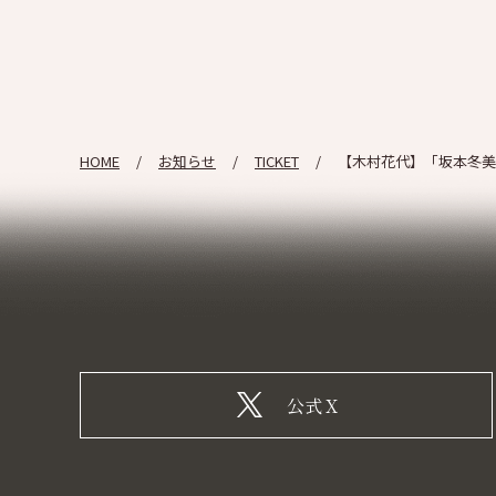
HOME
お知らせ
TICKET
【木村花代】「坂本冬美
公式X