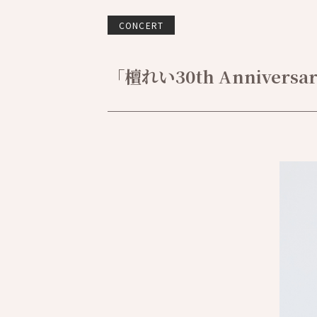
CONCERT
「檀れい30th Anniversary