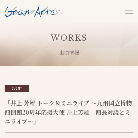
WORKS
出演情報
EVENT
「井上 芳雄 トーク＆ミニライブ ～九州国立博物
館開館20周年応援大使 井上芳雄 館長対談とミ
ニライブ～」