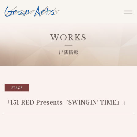
WORKS
出演情報
STAGE
「151 RED Presents『SWINGIN’ TIME』」