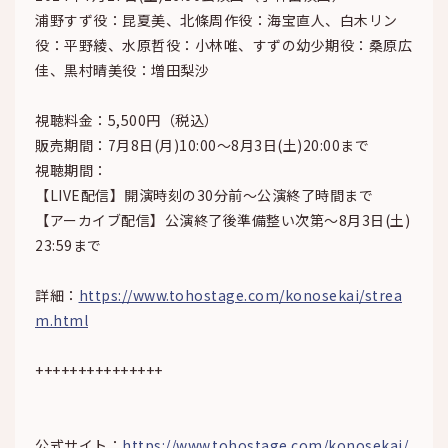
浦野すず役：昆夏美、北條周作役：海宝直人、白木リン
役：平野綾、水原哲役：小林唯、すずの幼少期役：桑原広
佳、黒村晴美役：増田梨沙
視聴料金：5,500円（税込）
販売期間：7月8日(月)10:00〜8月3日(土)20:00まで
視聴期間：
【LIVE配信】開演時刻の30分前～公演終了時間まで
【アーカイブ配信】公演終了後準備整い次第～8月3日(土)
23:59まで
詳細：
https://www.tohostage.com/konosekai/strea
m.html
+++++++++++++++
公式サイト：
https://www.tohostage.com/konosekai/